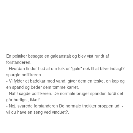
DET MUNTRE HJØRNE
En politiker besøgte en galeanstalt og blev vist rundt af
forstanderen.
- Hvordan finder I ud af om folk er "gale" nok til at blive indlagt?
spurgte politikeren.
- Vi fylder et badekar med vand, giver dem en teske, en kop og
en spand og beder dem tømme karret.
- Nåh! sagde politikeren. De normale bruger spanden fordi det
går hurtigst, ikke?.
- Nej, svarede forstanderen De normale trækker proppen ud! -
vil du have en seng ved vinduet?.