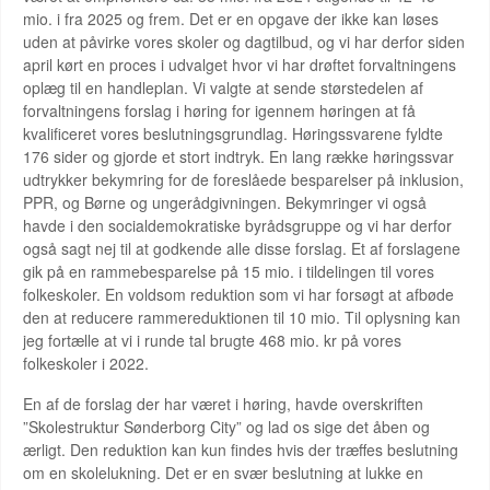
mio. i fra 2025 og frem. Det er en opgave der ikke kan løses
uden at påvirke vores skoler og dagtilbud, og vi har derfor siden
april kørt en proces i udvalget hvor vi har drøftet forvaltningens
oplæg til en handleplan. Vi valgte at sende størstedelen af
forvaltningens forslag i høring for igennem høringen at få
kvalificeret vores beslutningsgrundlag. Høringssvarene fyldte
176 sider og gjorde et stort indtryk. En lang række høringssvar
udtrykker bekymring for de foreslåede besparelser på inklusion,
PPR, og Børne og ungerådgivningen. Bekymringer vi også
havde i den socialdemokratiske byrådsgruppe og vi har derfor
også sagt nej til at godkende alle disse forslag. Et af forslagene
gik på en rammebesparelse på 15 mio. i tildelingen til vores
folkeskoler. En voldsom reduktion som vi har forsøgt at afbøde
den at reducere rammereduktionen til 10 mio. Til oplysning kan
jeg fortælle at vi i runde tal brugte 468 mio. kr på vores
folkeskoler i 2022.
En af de forslag der har været i høring, havde overskriften
”Skolestruktur Sønderborg City” og lad os sige det åben og
ærligt. Den reduktion kan kun findes hvis der træffes beslutning
om en skolelukning. Det er en svær beslutning at lukke en