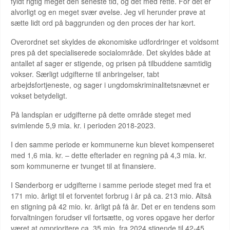
fyldt rigtig meget den seneste tid, og det med rette. For det er
alvorligt og en meget svær øvelse. Jeg vil herunder prøve at
sætte lidt ord på baggrunden og den proces der har kort.
Overordnet set skyldes de økonomiske udfordringer et voldsomt
pres på det specialiserede socialområde. Det skyldes både at
antallet af sager er stigende, og prisen på tilbuddene samtidig
vokser. Særligt udgifterne til anbringelser, tabt
arbejdsfortjeneste, og sager i ungdomskriminalitetsnævnet er
vokset betydeligt.
På landsplan er udgifterne på dette område steget med
svimlende 5,9 mia. kr. i perioden 2018-2023.
I den samme periode er kommunerne kun blevet kompenseret
med 1,6 mia. kr. – dette efterlader en regning på 4,3 mia. kr.
som kommunerne er tvunget til at finansiere.
I Sønderborg er udgifterne i samme periode steget med fra et
171 mio. årligt til et forventet forbrug i år på ca. 213 mio. Altså
en stigning på 42 mio. kr. årligt på få år. Det er en tendens som
forvaltningen forudser vil fortsætte, og vores opgave her derfor
været at omprioritere ca. 35 mio. fra 2024 stigende til 42-45