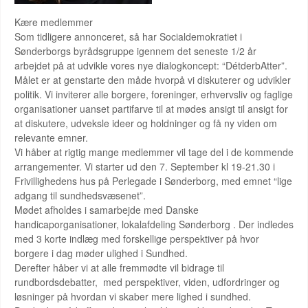
Kære medlemmer
Som tidligere annonceret, så har Socialdemokratiet i
Sønderborgs byrådsgruppe igennem det seneste 1/2 år
arbejdet på at udvikle vores nye dialogkoncept: “DétderbAtter”.
Målet er at genstarte den måde hvorpå vi diskuterer og udvikler
politik. Vi inviterer alle borgere, foreninger, erhvervsliv og faglige
organisationer uanset partifarve til at mødes ansigt til ansigt for
at diskutere, udveksle ideer og holdninger og få ny viden om
relevante emner.
Vi håber at rigtig mange medlemmer vil tage del i de kommende
arrangementer. Vi starter ud den 7. September kl 19-21.30 i
Frivillighedens hus på Perlegade i Sønderborg, med emnet “lige
adgang til sundhedsvæsenet”.
Mødet afholdes i samarbejde med Danske
handicaporganisationer, lokalafdeling Sønderborg . Der indledes
med 3 korte indlæg med forskellige perspektiver på hvor
borgere i dag møder ulighed i Sundhed.
Derefter håber vi at alle fremmødte vil bidrage til
rundbordsdebatter, med perspektiver, viden, udfordringer og
løsninger på hvordan vi skaber mere lighed i sundhed.