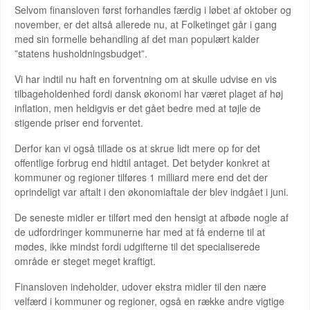
Selvom finansloven først forhandles færdig i løbet af oktober og
november, er det altså allerede nu, at Folketinget går i gang
med sin formelle behandling af det man populært kalder
”statens husholdningsbudget”.
Vi har indtil nu haft en forventning om at skulle udvise en vis
tilbageholdenhed fordi dansk økonomi har været plaget af høj
inflation, men heldigvis er det gået bedre med at tøjle de
stigende priser end forventet.
Derfor kan vi også tillade os at skrue lidt mere op for det
offentlige forbrug end hidtil antaget. Det betyder konkret at
kommuner og regioner tilføres 1 milliard mere end det der
oprindeligt var aftalt i den økonomiaftale der blev indgået i juni.
De seneste midler er tilført med den hensigt at afbøde nogle af
de udfordringer kommunerne har med at få enderne til at
mødes, ikke mindst fordi udgifterne til det specialiserede
område er steget meget kraftigt.
Finansloven indeholder, udover ekstra midler til den nære
velfærd i kommuner og regioner, også en række andre vigtige