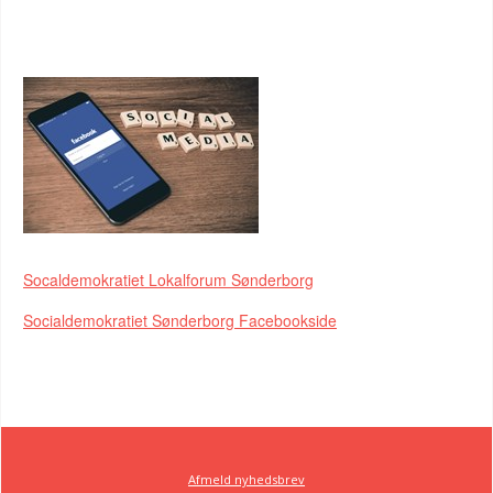
FIND OS HER
Socaldemokratiet Lokalforum Sønderborg
Socialdemokratiet Sønderborg Facebookside
Afmeld nyhedsbrev