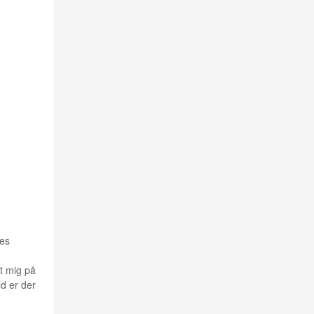
les
t mig på
ld er der