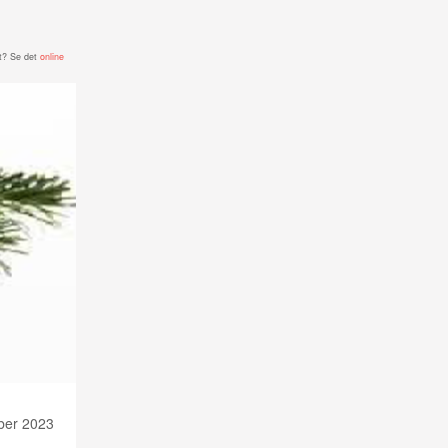
t? Se det
online
er 2023