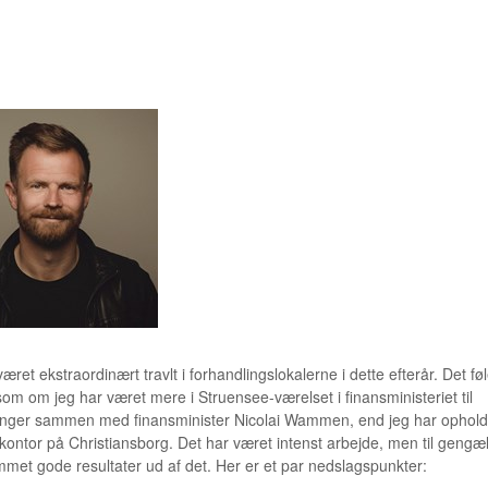
 ENGELBRECHT
æret ekstraordinært travlt i forhandlingslokalerne i dette efterår. Det fø
om om jeg har været mere i Struensee-værelset i finansministeriet til
inger sammen med finansminister Nicolai Wammen, end jeg har ophold
 kontor på Christiansborg. Det har været intenst arbejde, men til gengæ
met gode resultater ud af det. Her er et par nedslagspunkter: