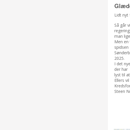
Glæde
Lidt ny
Så går v
regerin
man lige
Men en t
spidsen 
Sønderbo
2025.
I det nye
der har
lyst til 
Ellers v
Kredsf
Steen N
CHRIS