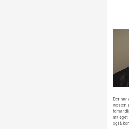
BENNY
Der har v
næsten s
forhandl
mit eget
også kom