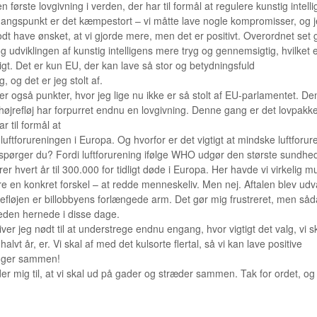
n første lovgivning i verden, der har til formål at regulere kunstig intell
ngspunkt er det kæmpestort – vi måtte lave nogle kompromisser, og 
dt have ønsket, at vi gjorde mere, men det er positivt. Overordnet set g
g udviklingen af kunstig intelligens mere tryg og gennemsigtig, hvilket 
gt. Det er kun EU, der kan lave så stor og betydningsfuld
g, og det er jeg stolt af.
er også punkter, hvor jeg lige nu ikke er så stolt af EU-parlamentet. De
 højrefløj har forpurret endnu en lovgivning. Denne gang er det lovpakk
r til formål at
uftforureningen i Europa. Og hvorfor er det vigtigt at mindske luftforure
spørger du? Fordi luftforurening ifølge WHO udgør den største sundheds
er hvert år til 300.000 for tidligt døde i Europa. Her havde vi virkelig m
øre en konkret forskel – at redde menneskeliv. Men nej. Aftalen blev ud
jrefløjen er billobbyens forlængede arm. Det gør mig frustreret, men såd
heden hernede i disse dage.
iver jeg nødt til at understrege endnu engang, hvor vigtigt det valg, vi sk
halvt år, er. Vi skal af med det kulsorte flertal, så vi kan lave positive
inger sammen!
er mig til, at vi skal ud på gader og stræder sammen. Tak for ordet, og