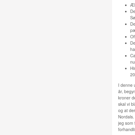
Æl
De
Sø
De
pæ
Of
De
ha
Ca
nu
Hi
20
I denne 
år, begy
kroner d
skal vi 
og at de
Nordals. 
jeg som 
forhandli