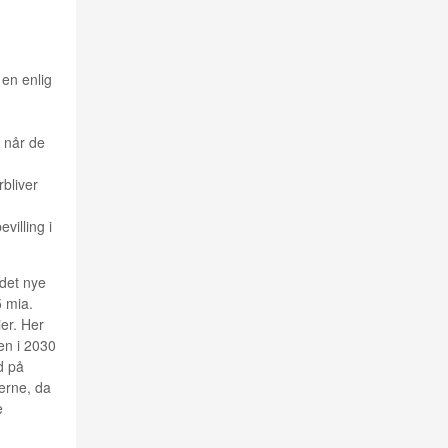
 en enlig
å når de
bliver
villing i
 det nye
5 mia.
er. Her
en i 2030
d på
lerne, da
e