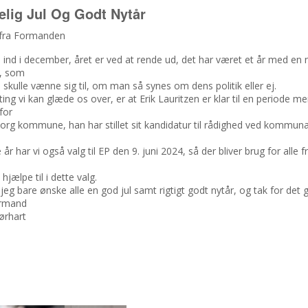
lig Jul Og Godt Nytår
t fra Formanden
i ind i december, året er ved at rende ud, det har været et år med en 
g, som
 skulle vænne sig til, om man så synes om dens politik eller ej.
ing vi kan glæde os over, er at Erik Lauritzen er klar til en periode me
for
rg kommune, han har stillet sit kandidatur til rådighed ved kommunal
 år har vi også valg til EP den 9. juni 2024, så der bliver brug for alle fri
at hjælpe til i dette valg.
il jeg bare ønske alle en god jul samt rigtigt godt nytår, og tak for det 
ormand
ørhart
TEL SCHALDEMOSE