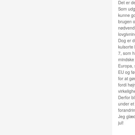
Det er de
Som udga
kunne go
brugen o
nødvendi
lovgivnin
Dog er d
kulsorte
7, som ha
mindske l
Europa, 
EU og før
for at g
fordi hø
virkelig
Derfor bl
under et 
forandr
Jeg glæd
jul!