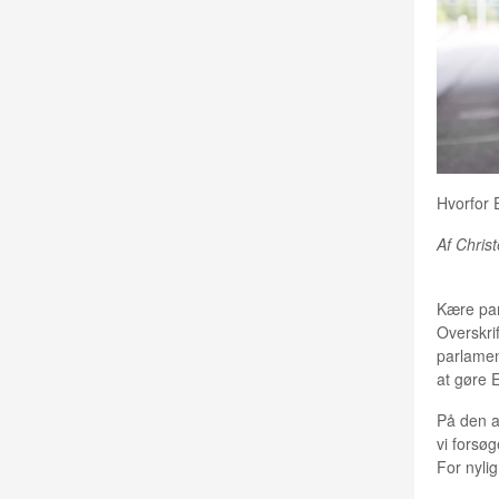
Hvorfor 
Af Chris
Kære par
Overskrif
parlamen
at gøre 
På den a
vi forsøg
For nylig