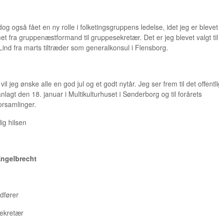
og også fået en ny rolle i folketingsgruppens ledelse, idet jeg er blevet
t fra gruppenæstformand til gruppesekretær. Det er jeg blevet valgt til 
Lind fra marts tiltræder som generalkonsul i Flensborg.
t vil jeg ønske alle en god jul og et godt nytår. Jeg ser frem til det offen
anlagt den 18. januar i Multikulturhuset i Sønderborg og til forårets
orsamlinger.
ig hilsen
ngelbrecht
dfører
ekretær