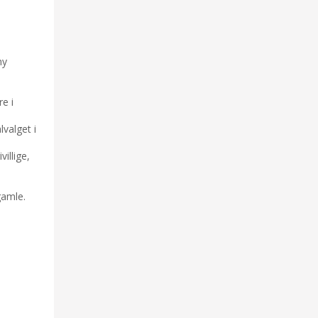
ny
re i
valget i
villige,
gamle.