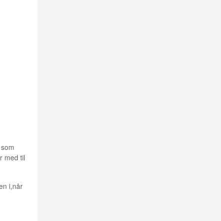
r som
r med til
en i,når