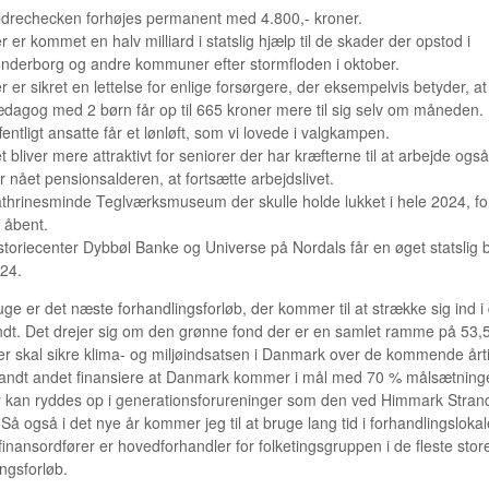
drechecken forhøjes permanent med 4.800,- kroner.
r er kommet en halv milliard i statslig hjælp til de skader der opstod i
nderborg og andre kommuner efter stormfloden i oktober.
r er sikret en lettelse for enlige forsørgere, der eksempelvis betyder, at
dagog med 2 børn får op til 665 kroner mere til sig selv om måneden.
fentligt ansatte får et lønløft, som vi lovede i valgkampen.
t bliver mere attraktivt for seniorer der har kræfterne til at arbejde ogs
r nået pensionsalderen, at fortsætte arbejdslivet.
thrinesminde Teglværksmuseum der skulle holde lukket i hele 2024, for
 åbent.
storiecenter Dybbøl Banke og Universe på Nordals får en øget statslig be
24.
uge er det næste forhandlingsforløb, der kommer til at strække sig ind i
ndt. Det drejer sig om den grønne fond der er en samlet ramme på 53,
er skal sikre klima- og miljøindsatsen i Danmark over de kommende årti
blandt andet finansiere at Danmark kommer i mål med 70 % målsætning
r kan ryddes op i generationsforureninger som den ved Himmark Stran
Så også i det nye år kommer jeg til at bruge lang tid i forhandlingsloka
finansordfører er hovedforhandler for folketingsgruppen i de fleste stor
ngsforløb.