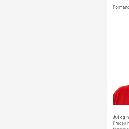
Formand 
ERIK 
Jul og n
Freden h