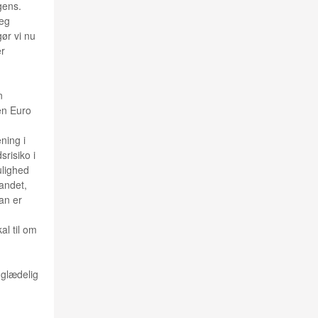
igens.
jeg
ør vi nu
er
n
en Euro
ning i
risiko i
ulighed
vandet,
an er
al til om
 glædelig