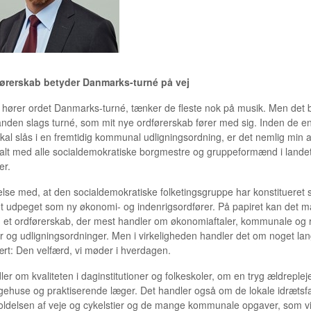
førerskab betyder Danmarks-turné på vej
hører ordet Danmarks-turné, tænker de fleste nok på musik. Men det b
nden slags turné, som mit nye ordførerskab fører med sig. Inden de e
skal slås i en fremtidig kommunal udligningsordning, er det nemlig min 
talt med alle socialdemokratiske borgmestre og gruppeformænd i lande
r.
delse med, at den socialdemokratiske folketingsgruppe har konstitueret s
et udpeget som ny økonomi- og indenrigsordfører. På papiret kan det 
 et ordførerskab, der mest handler om økonomiaftaler, kommunale og 
r og udligningsordninger. Men i virkeligheden handler det om noget la
rt: Den velfærd, vi møder i hverdagen.
er om kvaliteten i daginstitutioner og folkeskoler, om en tryg ældreplej
gehuse og praktiserende læger. Det handler også om de lokale idrætsfaci
oldelsen af veje og cykelstier og de mange kommunale opgaver, som vi