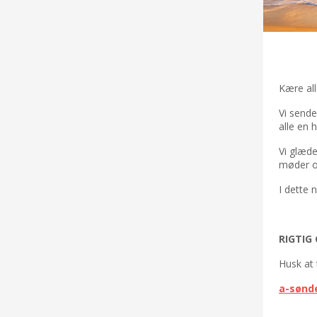
Kære al
Vi sende
alle en 
Vi glæde
møder o
I dette 
RIGTIG
Husk at
a-sønd