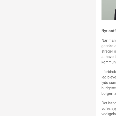
Nyt ord
Når man 
ganske a
streger 
at have 
kommune
I forbin
jeg blev
lyde som
budgette
borgernæ
Det handl
vores sy
vedligeh