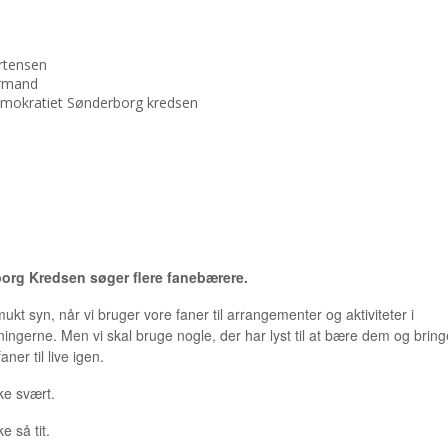
rtensen
rmand
emokratiet Sønderborg kredsen
BÆRER
org Kredsen søger flere fanebærere.
ukt syn, når vi bruger vore faner til arrangementer og aktiviteter i
eningerne. Men vi skal bruge nogle, der har lyst til at bære dem og brin
ner til live igen.
ke svært.
e så tit.