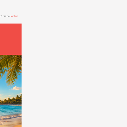
t? Se det
online