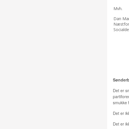
Mvh.
Dan Ma
Næstfo
Sociald
FANE
Sønderb
Det er sm
partifor
smukke fa
Det er ik
Det er ikk