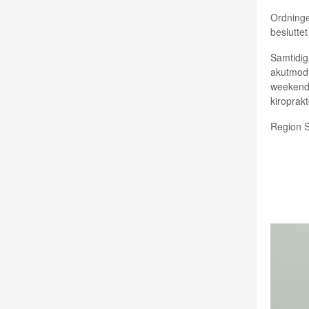
Ordninge
beslutte
Samtidig 
akutmodt
weekende
kiroprakt
Region S
BENNY