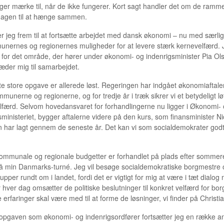
gger mærke til, når de ikke fungerer. Kort sagt handler det om de ramme
dagen til at hænge sammen.
er jeg frem til at fortsætte arbejdet med dansk økonomi – nu med særlig
nernes og regionernes muligheder for at levere stærk kernevelfærd. 
 for det område, der hører under økonomi- og indenrigsminister Pia Ol
læder mig til samarbejdet.
te store opgave er allerede løst. Regeringen har indgået økonomiaftal
unerne og regionerne, og for tredje år i træk sikrer vi et betydeligt lø
elfærd. Selvom hovedansvaret for forhandlingerne nu ligger i Økonomi-
sministeriet, bygger aftalerne videre på den kurs, som finansminister Ni
ar lagt gennem de seneste år. Det kan vi som socialdemokrater god
ommunale og regionale budgetter er forhandlet på plads efter sommer
på min Danmarks-turné. Jeg vil besøge socialdemokratiske borgmestre 
pper rundt om i landet, fordi det er vigtigt for mig at være i tæt dialog
 hver dag omsætter de politiske beslutninger til konkret velfærd for bor
 erfaringer skal være med til at forme de løsninger, vi finder på Christi
opgaven som økonomi- og indenrigsordfører fortsætter jeg en række a