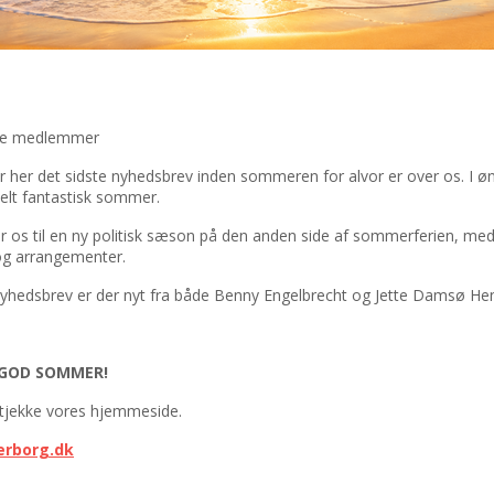
le medlemmer
r her det sidste nyhedsbrev inden sommeren for alvor er over os. I ø
helt fantastisk sommer.
r os til en ny politisk sæson på den anden side af sommerferien, med 
g arrangementer.
nyhedsbrev er der nyt fra både Benny Engelbrecht og Jette Damsø Hen
 GOD SOMMER!
 tjekke vores hjemmeside.
erborg.dk