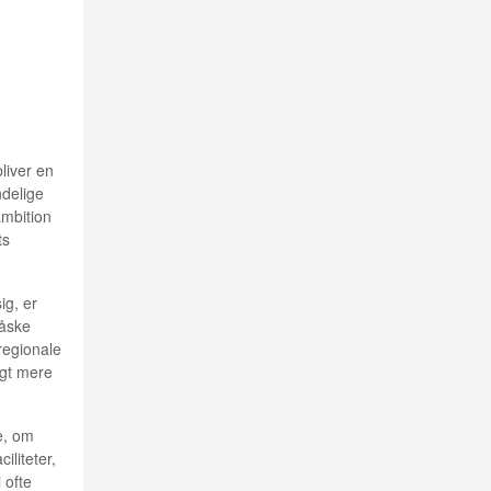
liver en
ndelige
ambition
ts
ig, er
måske
regionale
ngt mere
e, om
liteter,
 ofte