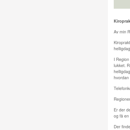
Kiropra
Av min R
Kiroprak
helligda
I Region
lukket. 
helligda
hvordan 
Telefonko
Regionen
Er der de
og få en
Der find