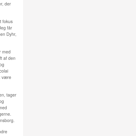
r, der
t fokus
Jeg får
sen Dyhr,
er med
ft af den
 og
colai
t være
en, tager
og
 med
gerne.
ansborg.
ndre