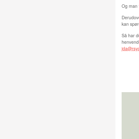
Og man f
Derudove
kan spør
Så har du
henvende 
jda@rsyd
JETTE