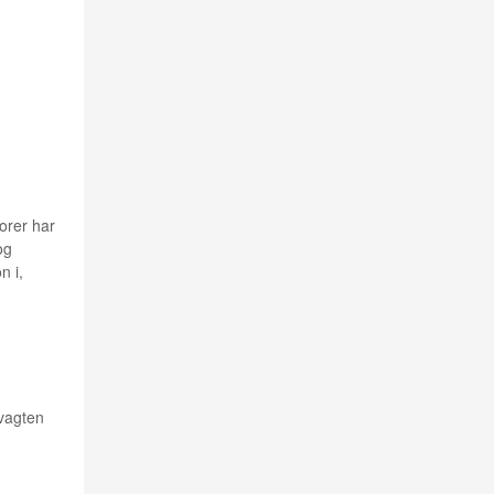
orer har
og
n i,
 vagten