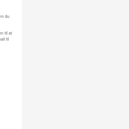
som du
n til at
l til