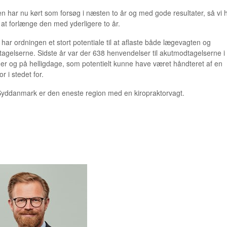
n har nu kørt som forsøg i næsten to år og med gode resultater, så vi 
t at forlænge den med yderligere to år.
har ordningen et stort potentiale til at aflaste både lægevagten og
agelserne. Sidste år var der 638 henvendelser til akutmodtagelserne i
r og på helligdage, som potentielt kunne have været håndteret af en
or i stedet for.
yddanmark er den eneste region med en kiropraktorvagt.
 ENGELBRECHT