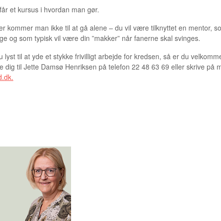
år et kursus i hvordan man gør.
r kommer man ikke til at gå alene – du vil være tilknyttet en mentor, 
ge og som typisk vil være din ”makker” når fanerne skal svinges.
 lyst til at yde et stykke frivilligt arbejde for kredsen, så er du velkomme
dig til Jette Damsø Henriksen på telefon 22 48 63 69 eller skrive på mai
.dk.
 DAMSØ HENRIKSEN