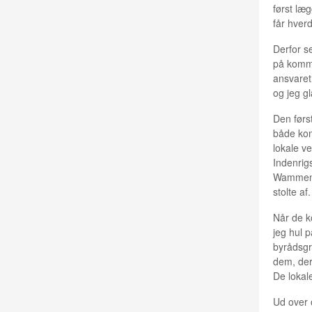
først læ
får hver
Derfor s
på kommu
ansvaret
og jeg g
Den førs
både komm
lokale v
Indenrig
Wammen h
stolte af.
Når de k
jeg hul 
byrådsgru
dem, der
De lokale
Ud over 