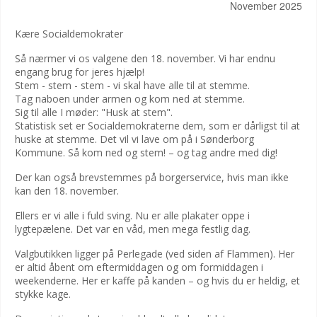
November 2025
Kære Socialdemokrater
Så nærmer vi os valgene den 18. november. Vi har endnu
engang brug for jeres hjælp!
Stem - stem - stem - vi skal have alle til at stemme.
Tag naboen under armen og kom ned at stemme.
Sig til alle I møder: "Husk at stem".
Statistisk set er Socialdemokraterne dem, som er dårligst til at
huske at stemme. Det vil vi lave om på i Sønderborg
Kommune. Så kom ned og stem! – og tag andre med dig!
Der kan også brevstemmes på borgerservice, hvis man ikke
kan den 18. november.
Ellers er vi alle i fuld sving. Nu er alle plakater oppe i
lygtepælene. Det var en våd, men mega festlig dag.
Valgbutikken ligger på Perlegade (ved siden af Flammen). Her
er altid åbent om eftermiddagen og om formiddagen i
weekenderne. Her er kaffe på kanden – og hvis du er heldig, et
stykke kage.