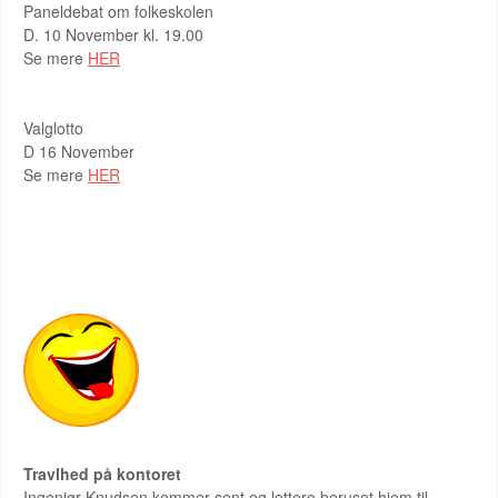
Paneldebat om folkeskolen
D. 10 November kl. 19.00
Se mere
HER
Valglotto
D 16 November
Se mere
HER
DET MUNTRE HJØRNE
Travlhed på kontoret
Ingeniør Knudsen kommer sent og lettere beruset hjem til