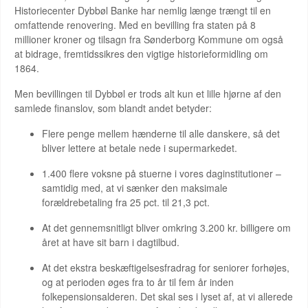
Historiecenter Dybbøl Banke har nemlig længe trængt til en
omfattende renovering. Med en bevilling fra staten på 8
millioner kroner og tilsagn fra Sønderborg Kommune om også
at bidrage, fremtidssikres den vigtige historieformidling om
1864.
Men bevillingen til Dybbøl er trods alt kun et lille hjørne af den
samlede finanslov, som blandt andet betyder:
Flere penge mellem hænderne til alle danskere, så det
bliver lettere at betale nede i supermarkedet.
1.400 flere voksne på stuerne i vores daginstitutioner –
samtidig med, at vi sænker den maksimale
forældrebetaling fra 25 pct. til 21,3 pct.
At det gennemsnitligt bliver omkring 3.200 kr. billigere om
året at have sit barn i dagtilbud.
At det ekstra beskæftigelsesfradrag for seniorer forhøjes,
og at perioden øges fra to år til fem år inden
folkepensionsalderen. Det skal ses i lyset af, at vi allerede