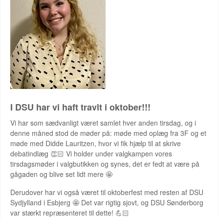
I DSU har vi haft travlt i oktober!!!
Vi har som sædvanligt været samlet hver anden tirsdag, og i
denne måned stod de møder på: møde med oplæg fra 3F og et
møde med Didde Lauritzen, hvor vi fik hjælp til at skrive
debatindlæg 👏🏻 Vi holder under valgkampen vores
tirsdagsmøder i valgbutikken og synes, det er fedt at være på
gågaden og blive set lidt mere 🤩
Derudover har vi også været til oktoberfest med resten af DSU
Sydjylland i Esbjerg 🤩 Det var rigtig sjovt, og DSU Sønderborg
var stærkt repræsenteret til dette! 💪🏻