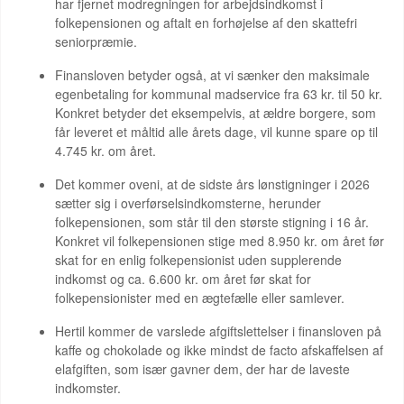
har fjernet modregningen for arbejdsindkomst i
folkepensionen og aftalt en forhøjelse af den skattefri
seniorpræmie.
Finansloven betyder også, at vi sænker den maksimale
egenbetaling for kommunal madservice fra 63 kr. til 50 kr.
Konkret betyder det eksempelvis, at ældre borgere, som
får leveret et måltid alle årets dage, vil kunne spare op til
4.745 kr. om året.
Det kommer oveni, at de sidste års lønstigninger i 2026
sætter sig i overførselsindkomsterne, herunder
folkepensionen, som står til den største stigning i 16 år.
Konkret vil folkepensionen stige med 8.950 kr. om året før
skat for en enlig folkepensionist uden supplerende
indkomst og ca. 6.600 kr. om året før skat for
folkepensionister med en ægtefælle eller samlever.
Hertil kommer de varslede afgiftslettelser i finansloven på
kaffe og chokolade og ikke mindst de facto afskaffelsen af
elafgiften, som især gavner dem, der har de laveste
indkomster.