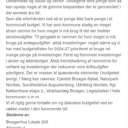
Uddannelse og Social og Senior -udvalgene flere penge som så
kan opveje nogle af de grimme besparelser der er gennemført i
det seneste års tid.
Som alle efterhånden ved så er penge ikke bare penge i et
kommunalt budget. Vi har som kommune stadig en meget
stram ramme for hvor meget vi må brug til det der hedder
serviceudgifter. Til gengæld er rammen for hvor meget vi må
bruge på anlægsudgifter -altså investeringer- noget større og vi
har med budgetaftalen for 2024-27 prioriteret at bruge ret
mange penge på investeringer. Først og fremmest investeringer
i skoler og ældreboliger. Altså fremtidssikring af rammerne for
velfærd og investeringer der reducerer vore driftsudgifter
yderligere. Der er masser af spændende elementer i budgettet
iøvrigt. I flæng kan nævnes: Cykelsti Broager-Nybøl, Naturpark
Nordals, Sundhedshus Augustenborg, Udvikling Nordals, Kgl
Køkkenhave etape 2., idrætsanlæg Broager, Legepladser i hele
kommunen o.m.m.
Vi vil rigtig gerne fortælle om og diskutere budgettet ved en
række møder i den kommende tid:
Stederne er:
Broagerhus Lokale 205
Allegade 4