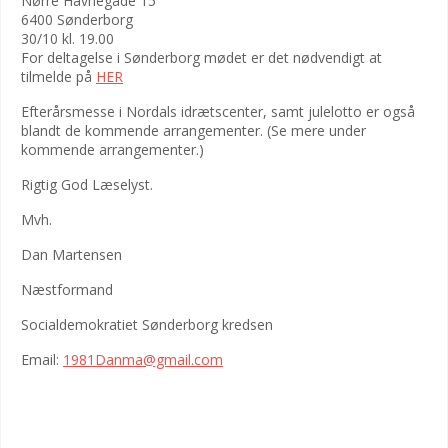
Nørre Havnegade 15
6400 Sønderborg
30/10 kl. 19.00
For deltagelse i Sønderborg mødet er det nødvendigt at
tilmelde på
HER
Efterårsmesse i Nordals idrætscenter, samt julelotto er også
blandt de kommende arrangementer. (Se mere under
kommende arrangementer.)
Rigtig God Læselyst.
Mvh.
Dan Martensen
Næstformand
Socialdemokratiet Sønderborg kredsen
Email:
1981Danma@gmail.com
DET NYE BUDGET MED BORGMESTER ERIK