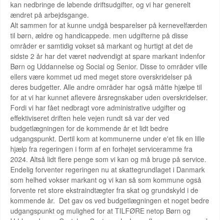
kan nedbringe de løbende driftsudgifter, og vi har generelt
ændret på arbejdsgange.
Alt sammen for at kunne undgå besparelser på kernevelfærden
til børn, ældre og handicappede. men udgifterne på disse
områder er samtidig vokset så markant og hurtigt at det de
sidste 2 år har det været nødvendigt at spare markant indenfor
Børn og Uddannelse og Social og Senior. Disse to områder ville
ellers være kommet ud med meget store overskridelser på
deres budgetter. Alle andre områder har også måtte hjælpe til
for at vi har kunnet aflevere årsregnskaber uden overskridelser.
Fordi vi har fået nedbragt vore administrative udgifter og
effektiviseret driften hele vejen rundt så var der ved
budgetlægningen for de kommende år et lidt bedre
udgangspunkt. Dertil kom at kommunerne under e'et fik en lille
hjælp fra regeringen i form af en forhøjet serviceramme fra
2024. Altså lidt flere penge som vi kan og må bruge på service.
Endelig forventer regeringen nu at skattegrundlaget i Danmark
som helhed vokser markant og vi kan så som kommune også
forvente ret store ekstraindtægter fra skat og grundskyld i de
kommende år. Det gav os ved budgetlægningen et noget bedre
udgangspunkt og mulighed for at TILFØRE netop Børn og