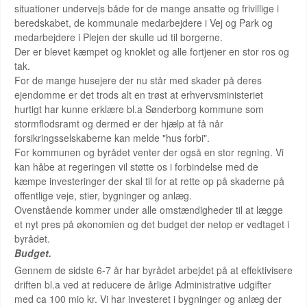
situationer undervejs både for de mange ansatte og frivillige i
beredskabet, de kommunale medarbejdere i Vej og Park og
medarbejdere i Plejen der skulle ud til borgerne.
Der er blevet kæmpet og knoklet og alle fortjener en stor ros og
tak.
For de mange husejere der nu står med skader på deres
ejendomme er det trods alt en trøst at erhvervsministeriet
hurtigt har kunne erklære bl.a Sønderborg kommune som
stormflodsramt og dermed er der hjælp at få når
forsikringsselskaberne kan melde "hus forbi".
For kommunen og byrådet venter der også en stor regning. Vi
kan håbe at regeringen vil støtte os i forbindelse med de
kæmpe investeringer der skal til for at rette op på skaderne på
offentlige veje, stier, bygninger og anlæg.
Ovenstående kommer under alle omstændigheder til at lægge
et nyt pres på økonomien og det budget der netop er vedtaget i
byrådet.
Budget.
Gennem de sidste 6-7 år har byrådet arbejdet på at effektivisere
driften bl.a ved at reducere de årlige Administrative udgifter
med ca 100 mio kr. Vi har investeret i bygninger og anlæg der