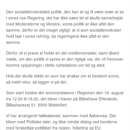
Den socialdemokratiske politik, den kan af og til være svær at se
i vores nye Regering, det har ikke være let at skulle samarbejde
med Moderaterne og Venstre, vores politik er ikke altid den
samme, derfor er det meget vigtigt, at vi som socialdemokrater
hold fast i vores retning, da regeringens ikke altid er den
samme.
Derfor vil vi prøve at holde en del medlemsmøder, samt åbent
møde, om den politik vi synes er den rigtige vej, der vil fremover
komme oplysninger i dette nyhedsbrev om tid og sted.
Hvis der skulle sidde en som har ønsker om et bestemt emne,
så meld retur, så kigger vi på det.
Som start holdes der sommerstævne i Regionen den 19. august
fra 12.00 til 16.00, det bliver i haven på Billeshave Efterskole,
Billeshavevej 51, 5500 Middelfart.
Vi har arrangeret fælleskørsel, sammen med Aabenraa. Det
bliver med Politiske taler, og ikke mindst dialog ved borderne
med forskellige politikker fra region, folketing og EU.