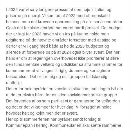
I 2022 var vi så yderligere presset af den høje inflation og
priserne på energi. Vi kom ud af 2022 med et regnskab i
balance men det krævede opbremsning på alle serviceområder.
Også det tekniske område har været hårdt presset. Det budget
der er lagt for 2023 havde vi en tro på kunne holde men
udgifterne på de nævnte områder fortsætter med at stige og
derfor er vi i gang med både at holde 2023 budgettet og
allerede at forberede os på at 2024 også bliver svært. Det her
handler om at regeringen overhovedet ikke prioriterer at sikre
den fundamentale velfærd og udstikker så stramme rammer for
kommunerne at vi tvinges til rigtig dumme og kortsigtede
besparelser. Det er for mig og os i gruppen fuldstændig
ufatteligt.
Det er for hele byrådet en vanskelig situation, men ingen tvil om
at det er ekstra hårdt for os i den socialdemokratiske gruppe.
Det forventes af os som parti at vi er garanterne for velfærden
og det er det vi kæmper for hver dag. Vi forsøger at holde
hovedet højt og koldt men det er svært.
Her op til sommerferien har byrådet sendt forslag til
Kommuneplan i høring. Kommuneplanen skal sætte rammerne