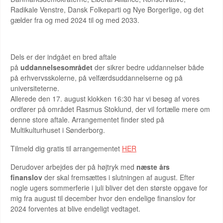
Radikale Venstre, Dansk Folkeparti og Nye Borgerlige, og det
gælder fra og med 2024 til og med 2033.
Dels er der indgået en bred aftale
på
uddannelsesområdet
der sikrer bedre uddannelser både
på erhvervsskolerne, på velfærdsuddannelserne og på
universiteterne.
Allerede den 17. august klokken 16:30 har vi besøg af vores
ordfører på området Rasmus Stoklund, der vil fortælle mere om
denne store aftale. Arrangementet finder sted på
Multikulturhuset i Sønderborg.
Tilmeld dig gratis til arrangementet
HER
Derudover arbejdes der på højtryk med
næste års
finanslov
der skal fremsættes i slutningen af august. Efter
nogle ugers sommerferie i juli bliver det den største opgave for
mig fra august til december hvor den endelige finanslov for
2024 forventes at blive endeligt vedtaget.