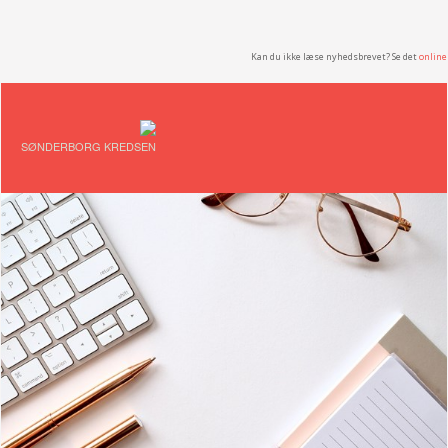
Kan du ikke læse nyhedsbrevet? Se det
online
SØNDERBORG KREDSEN